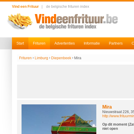
Vind een Frituur
|
de belgische frituren index
Start
Frituren
Advertenties
Informatie
Partners
C
›
›
›
Frituren
Limburg
Diepenbeek
Mira
Mira
Nieuwstraat 226, 
http://www.frituurmi
Op dit moment (Zat
niet open