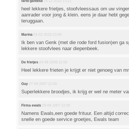
farid gandoul
14-11-2010 13:21
heel lekkere frietjes, stoofvleessaus om uw vinger
aanrader voor jong & klein. eens je daar hebt geget
teruggaan.
Marina
04-02-2010 23:00
Ik ben van Genk (met die rode ford fusion)en ga sp
lekkere stoofvlees naar diepenbeek.
De frietjes
24-08-2008 22:00
Heel lekkere frieten je krijgt er niet genoeg 
Guy
27-09-2007 22:00
Superlekkere broodjes, ik krijg er wel ne meter v
Firma ewals
29-08-2007 22:00
Namens Ewals,een goede frituur. Een altijd correc
snelle en goede service groetjes, Ewals team