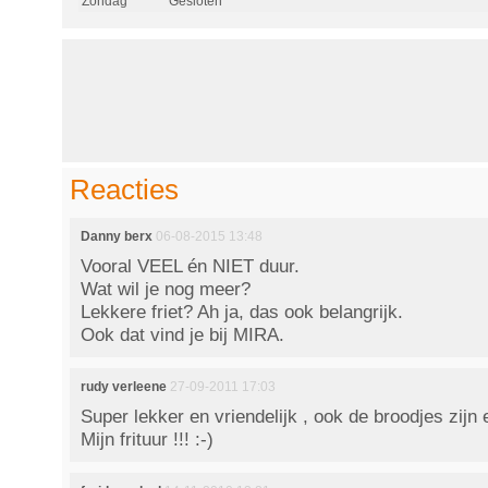
Zondag
Gesloten
Reacties
Danny berx
06-08-2015 13:48
Vooral VEEL én NIET duur.
Wat wil je nog meer?
Lekkere friet? Ah ja, das ook belangrijk.
Ook dat vind je bij MIRA.
rudy verleene
27-09-2011 17:03
Super lekker en vriendelijk , ook de broodjes zijn
Mijn frituur !!! :-)