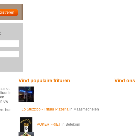
:
Vind populaire frituren
Vind ons
ds met
ituur in
 en
in uw
Lo Stuzzico - Frituur Pizzeria
in Maasmechelen
ers hun
POKER FRIET
in Betekom