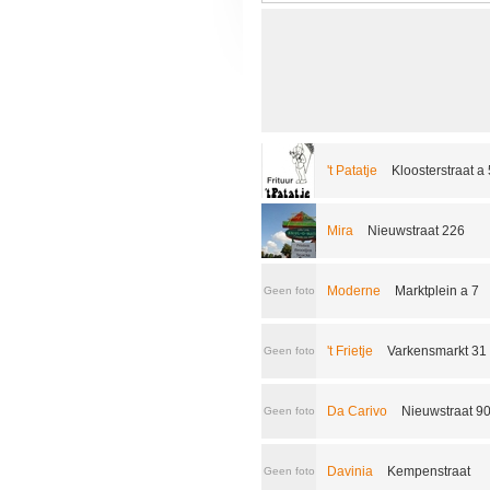
't Patatje
Kloosterstraat a 
Mira
Nieuwstraat 226
Moderne
Marktplein a 7
Geen foto
't Frietje
Varkensmarkt 31
Geen foto
Da Carivo
Nieuwstraat 9
Geen foto
Davinia
Kempenstraat
Geen foto