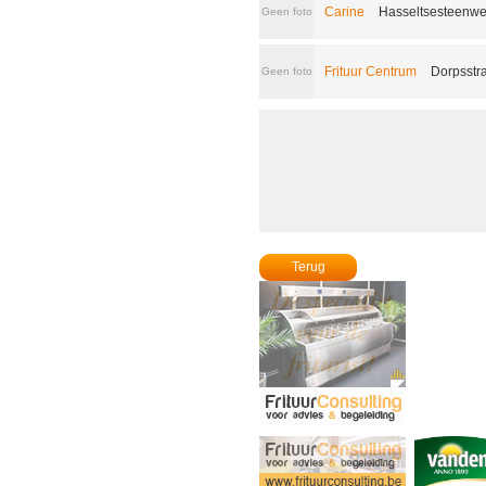
Carine
Hasseltsesteenwe
Geen foto
Frituur Centrum
Dorpsstra
Geen foto
Terug