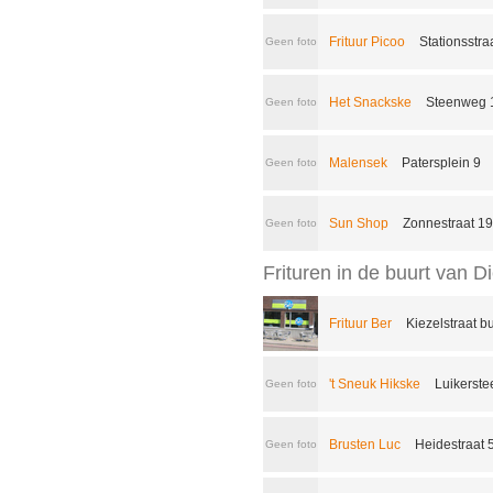
Frituur Picoo
Stationsstra
Geen foto
Het Snackske
Steenweg 
Geen foto
Malensek
Patersplein 9
Geen foto
Sun Shop
Zonnestraat 1
Geen foto
Frituren in de buurt van 
Frituur Ber
Kiezelstraat b
't Sneuk Hikske
Luikerste
Geen foto
Brusten Luc
Heidestraat 
Geen foto