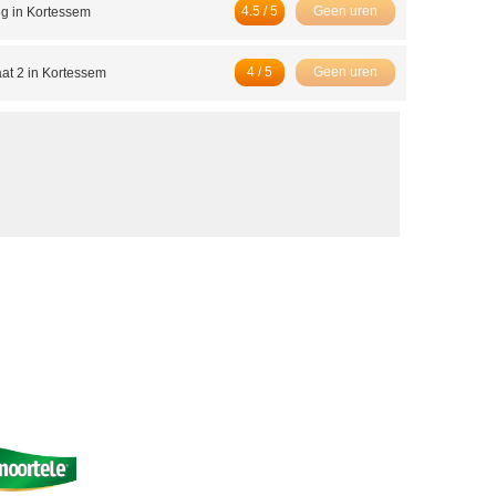
4.5 / 5
Geen uren
g in Kortessem
4 / 5
Geen uren
at 2 in Kortessem