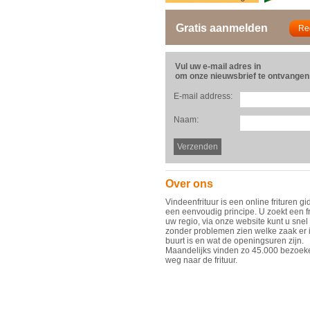
Gratis aanmelden
Vul uw e-mail adres in
om onze nieuwsbrief te ontvangen
E-mail address:
Naam:
Over ons
Vindeenfrituur is een online frituren gi
een eenvoudig principe. U zoekt een fr
uw regio, via onze website kunt u snel
zonder problemen zien welke zaak er 
buurt is en wat de openingsuren zijn.
Maandelijks vinden zo 45.000 bezoek
weg naar de frituur.