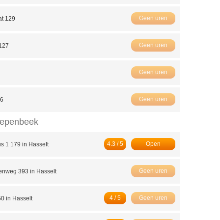
Geen uren
at 129
Geen uren
127
Geen uren
Geen uren
96
Diepenbeek
4.3 / 5
Open
us 1 179 in Hasselt
Geen uren
enweg 393 in Hasselt
4 / 5
Geen uren
50 in Hasselt