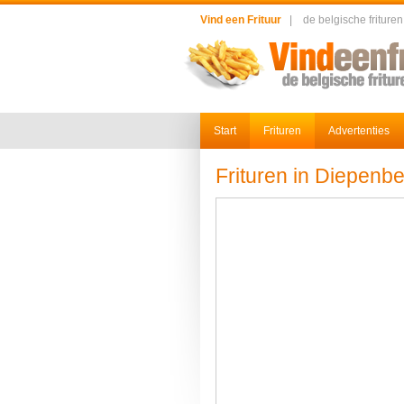
Vind een Frituur
|
de belgische frituren
Start
Frituren
Advertenties
Frituren in Diepenb