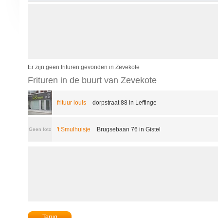
Er zijn geen frituren gevonden in Zevekote
Frituren in de buurt van Zevekote
frituur louis
dorpstraat 88 in Leffinge
't Smulhuisje
Brugsebaan 76 in Gistel
Geen foto
Terug