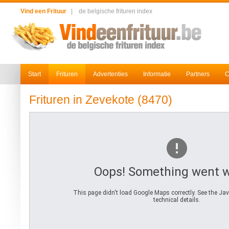
Vind een Frituur
|
de belgische frituren index
Start
Frituren
Advertenties
Informatie
Partners
C
Frituren in Zevekote (8470)
Oops! Something went 
This page didn't load Google Maps correctly. See the Jav
technical details.