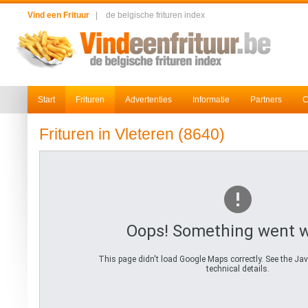
Vind een Frituur
|
de belgische frituren index
Start
Frituren
Advertenties
Informatie
Partners
C
Frituren in Vleteren (8640)
Oops! Something went 
This page didn't load Google Maps correctly. See the Jav
technical details.