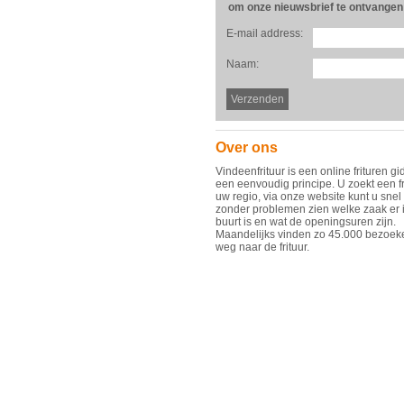
om onze nieuwsbrief te ontvangen
E-mail address:
Naam:
Over ons
Vindeenfrituur is een online frituren gi
een eenvoudig principe. U zoekt een fr
uw regio, via onze website kunt u snel
zonder problemen zien welke zaak er 
buurt is en wat de openingsuren zijn.
Maandelijks vinden zo 45.000 bezoek
weg naar de frituur.