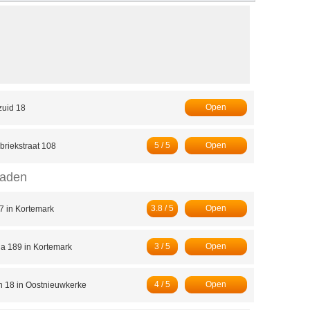
Open
uid 18
5 / 5
Open
briekstraat 108
taden
3.8 / 5
Open
7 in Kortemark
3 / 5
Open
a 189 in Kortemark
4 / 5
Open
 18 in Oostnieuwkerke