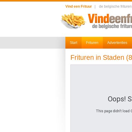
Vind een Frituur
|
de belgische frituren
Start
Frituren
Advertenties
Frituren in Staden (
Oops! 
This page didn't load 