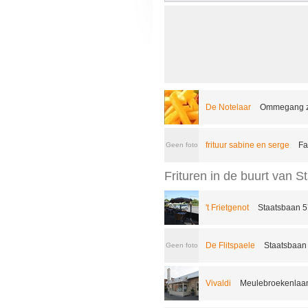
De Notelaar
Ommegang z
frituur sabine en serge
Fa
Geen foto
Frituren in de buurt van S
't Frietgenot
Staatsbaan 5
De Flitspaele
Staatsbaan 
Geen foto
Vivaldi
Meulebroekenlaan