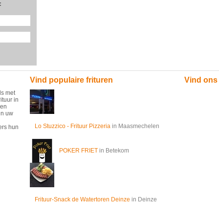
:
Vind populaire frituren
Vind ons
ds met
ituur in
 en
in uw
Lo Stuzzico - Frituur Pizzeria
in Maasmechelen
ers hun
POKER FRIET
in Betekom
Frituur-Snack de Watertoren Deinze
in Deinze