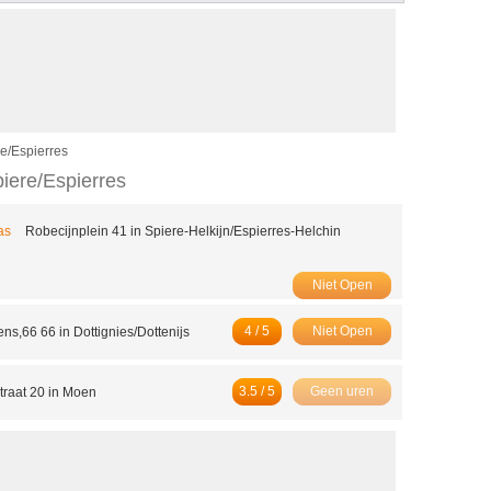
re/Espierres
piere/Espierres
Pas
Robecijnplein 41 in Spiere-Helkijn/Espierres-Helchin
Niet Open
4 / 5
Niet Open
ns,66 66 in Dottignies/Dottenijs
3.5 / 5
Geen uren
traat 20 in Moen