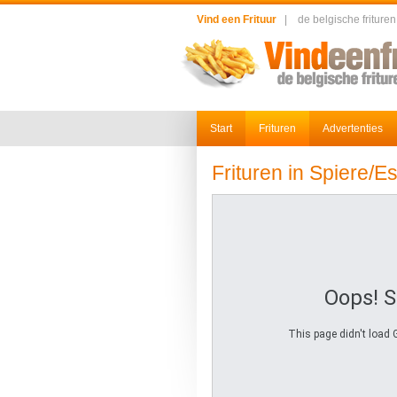
Vind een Frituur
|
de belgische frituren
Start
Frituren
Advertenties
Frituren in Spiere/E
Oops! 
This page didn't load 