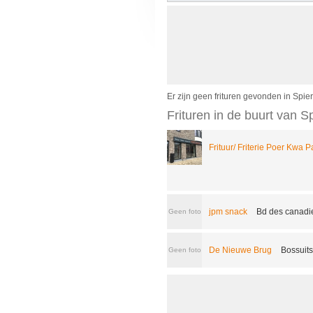
Er zijn geen frituren gevonden in Spie
Frituren in de buurt van S
Frituur/ Friterie Poer Kwa 
jpm snack
Bd des canadie
Geen foto
De Nieuwe Brug
Bossuits
Geen foto