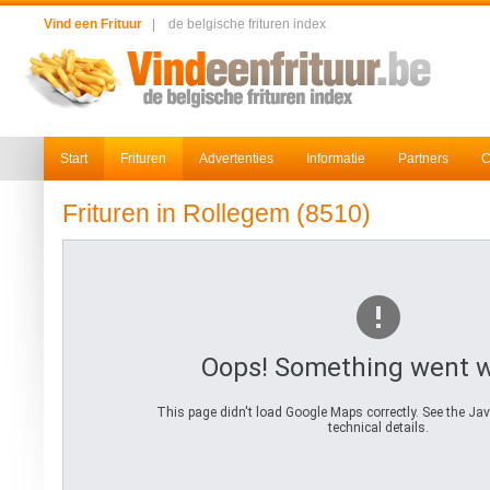
Vind een Frituur
|
de belgische frituren index
Start
Frituren
Advertenties
Informatie
Partners
C
Frituren in Rollegem (8510)
Oops! Something went 
This page didn't load Google Maps correctly. See the Jav
technical details.