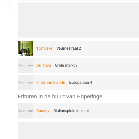
't Smoske
Veurnestraat 2
Du Tram
Grote markt 8
Geen foto
Frietshop Step-In
Europalaan 4
Geen foto
Frituren in de buurt van Poperinge
Speedy
Stationsplein in Ieper
Geen foto