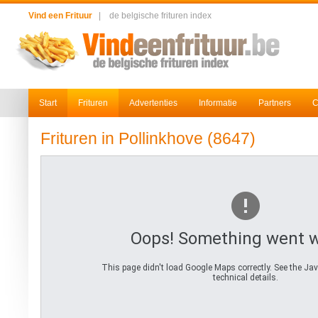
Vind een Frituur
|
de belgische frituren index
Start
Frituren
Advertenties
Informatie
Partners
C
Frituren in Pollinkhove (8647)
Oops! Something went 
This page didn't load Google Maps correctly. See the Jav
technical details.