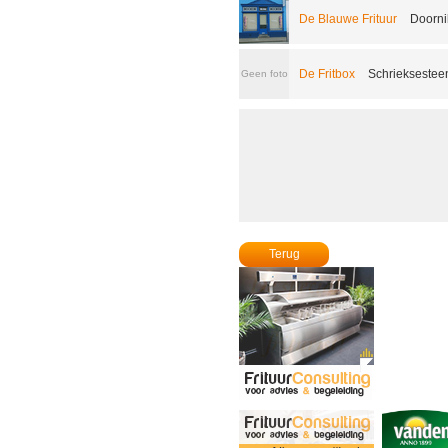
De Blauwe Frituur
Doorni
De Fritbox
Schrieksesteen
Geen foto
Terug