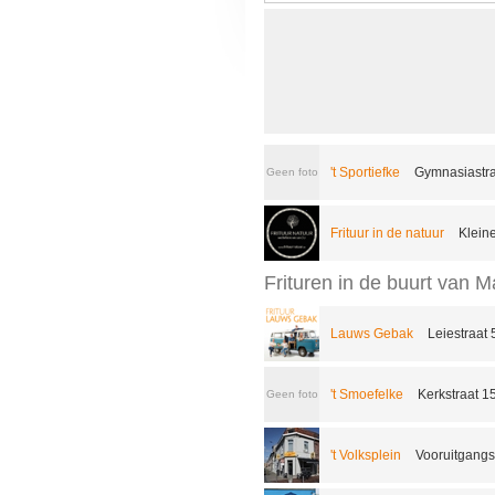
't Sportiefke
Gymnasiastra
Geen foto
Frituur in de natuur
Kleine
Frituren in de buurt van M
Lauws Gebak
Leiestraat
't Smoefelke
Kerkstraat 1
Geen foto
't Volksplein
Vooruitgangss