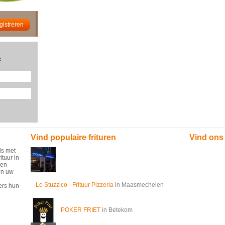
:
Vind populaire frituren
Vind ons
ds met
ituur in
 en
in uw
Lo Stuzzico - Frituur Pizzeria
in Maasmechelen
ers hun
POKER FRIET
in Betekom