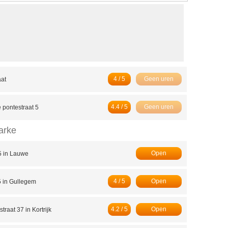
4 / 5
Geen uren
at
4.4 / 5
Geen uren
 pontestraat 5
arke
Open
 5 in Lauwe
4 / 5
Open
5 in Gullegem
4.2 / 5
Open
traat 37 in Kortrijk