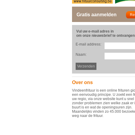
Gratis aanmelden
Vul uw e-mail adres in
om onze nieuwsbrief te ontvangen
E-mail address:
Naam:
Over ons
Vindeenfrituur is een online frituren gi
een eenvoudig principe. U zoekt een fr
uw regio, via onze website kunt u snel
zonder problemen zien welke zaak er 
buurt is en wat de openingsuren zijn.
Maandelijks vinden zo 45.000 bezoek
weg naar de frituur.