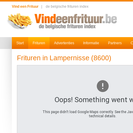
Vind een Frituur
|
de belgische frituren index
Start
Frituren
Advertenties
Informatie
Partners
C
Frituren in Lampernisse (8600)
Oops! Something went 
This page didn't load Google Maps correctly. See the Jav
technical details.