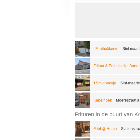
t Frietbakkerke
Sint maart
Frituur & Eethuis Het Boer
't Smulhoekje
Sint-maarte
Kapelhoek
Moerestraat a
Frituren in de buurt van K
Friet @ Home
Stationstr