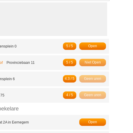
5 / 5
Open
ensplein 0
5 / 5
Niet Open
hof
Provinciebaan 11
4.3 / 5
Geen uren
nsplein 6
4 / 5
Geen uren
 75
oekelare
Open
aat 2A in Eernegem