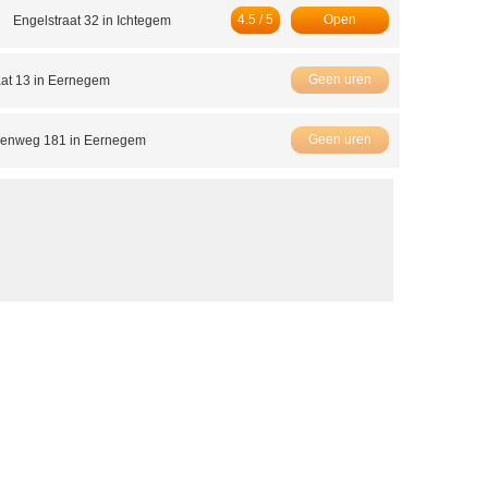
4.5 / 5
Open
e
Engelstraat 32 in Ichtegem
Geen uren
aat 13 in Eernegem
Geen uren
eenweg 181 in Eernegem