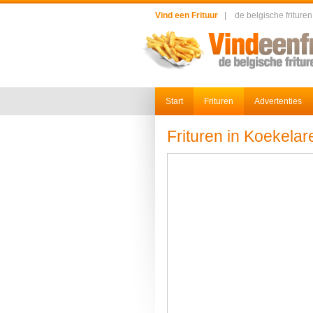
Vind een Frituur
|
de belgische frituren
Start
Frituren
Advertenties
Frituren in Koekelar