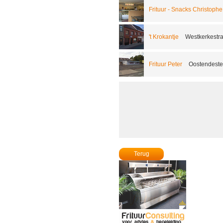
Frituur - Snacks Christoph
't Krokantje
Westkerkestr
Frituur Peter
Oostendest
Terug