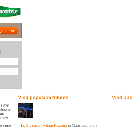
:
Vind populaire frituren
Vind ons
ds met
ituur in
 en
in uw
Lo Stuzzico - Frituur Pizzeria
in Maasmechelen
ers hun