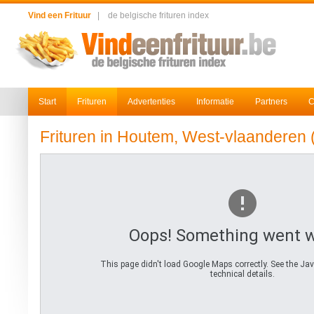
Vind een Frituur
|
de belgische frituren index
Start
Frituren
Advertenties
Informatie
Partners
C
Frituren in Houtem, West-vlaanderen 
Oops! Something went 
This page didn't load Google Maps correctly. See the Jav
technical details.