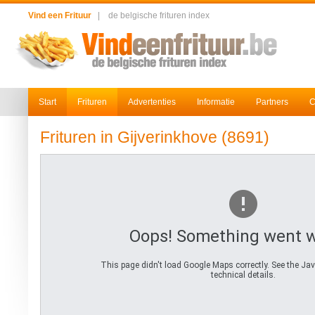
Vind een Frituur
|
de belgische frituren index
Start
Frituren
Advertenties
Informatie
Partners
C
Frituren in Gijverinkhove (8691)
Oops! Something went 
This page didn't load Google Maps correctly. See the Jav
technical details.