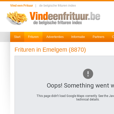
Vind een Frituur
|
de belgische frituren index
Start
Frituren
Advertenties
Informatie
Partners
C
Frituren in Emelgem (8870)
Oops! Something went 
This page didn't load Google Maps correctly. See the Jav
technical details.