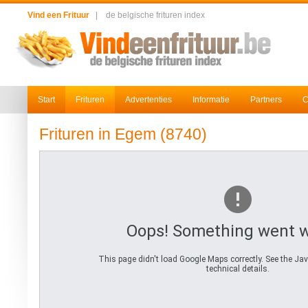
Vind een Frituur
|
de belgische frituren index
Start
Frituren
Advertenties
Informatie
Partners
C
Frituren in Egem (8740)
Oops! Something went 
This page didn't load Google Maps correctly. See the Jav
technical details.