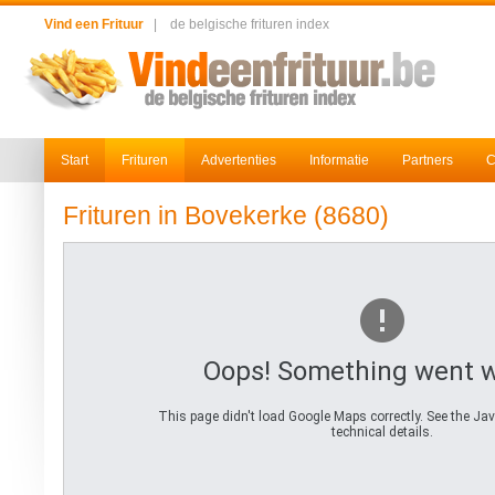
Vind een Frituur
|
de belgische frituren index
Start
Frituren
Advertenties
Informatie
Partners
C
Frituren in Bovekerke (8680)
Oops! Something went 
This page didn't load Google Maps correctly. See the Jav
technical details.