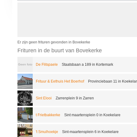
Er zijn geen frituren gevonden in Bovekerke
Frituren in de buurt van Bovekerke
De Flitspaele
Staatsbaan a 189 in Kortemark
Geen foto
Frituur & Eethuis Het Boerhof
Provinciebaan 11 in Koekela
Sint Elooi
Zarrenplein 9 in Zarren
t Frietbakkerke
Sint maartensplein 0 in Koekelare
't Smulhoekje
Sint-maartensplein 6 in Koekelare