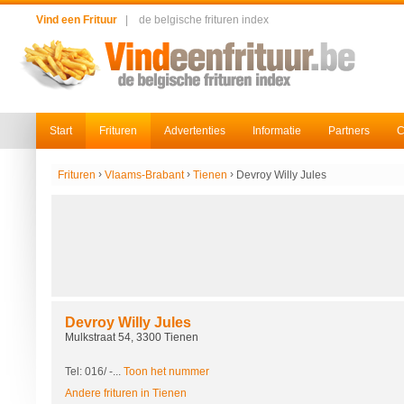
Vind een Frituur
|
de belgische frituren index
Start
Frituren
Advertenties
Informatie
Partners
C
›
›
›
Frituren
Vlaams-Brabant
Tienen
Devroy Willy Jules
Devroy Willy Jules
Mulkstraat 54, 3300 Tienen
Tel: 016/
-...
Toon het nummer
Andere frituren in Tienen