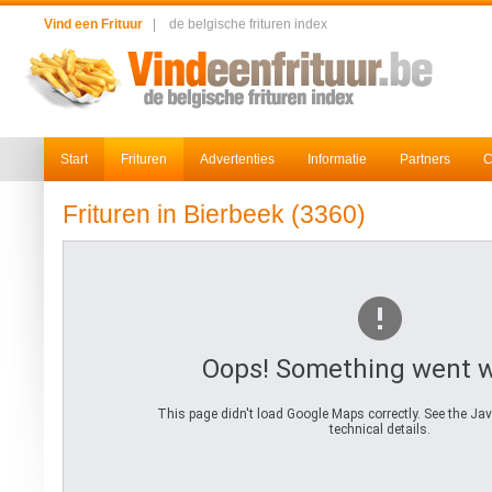
Vind een Frituur
|
de belgische frituren index
Start
Frituren
Advertenties
Informatie
Partners
C
Frituren in Bierbeek (3360)
Oops! Something went 
This page didn't load Google Maps correctly. See the Jav
technical details.