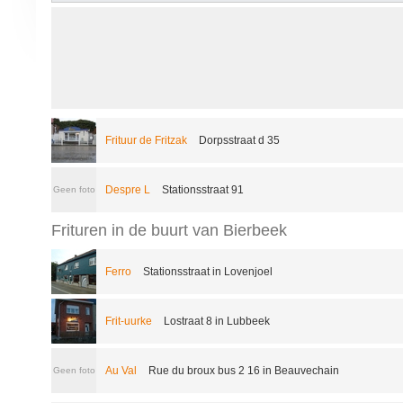
Frituur de Fritzak
Dorpsstraat d 35
Despre L
Stationsstraat 91
Geen foto
Frituren in de buurt van Bierbeek
Ferro
Stationsstraat in Lovenjoel
Frit-uurke
Lostraat 8 in Lubbeek
Au Val
Rue du broux bus 2 16 in Beauvechain
Geen foto