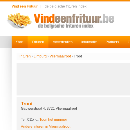
Vind een Frituur
|
de belgische frituren index
Start
Frituren
Advertenties
Informatie
Partners
C
›
›
›
Frituren
Limburg
Vliermaalroot
Troot
Troot
Gauwerstraat 4, 3721 Vliermaalroot
Tel: 011/
-...
Toon het nummer
Andere frituren in Vliermaalroot