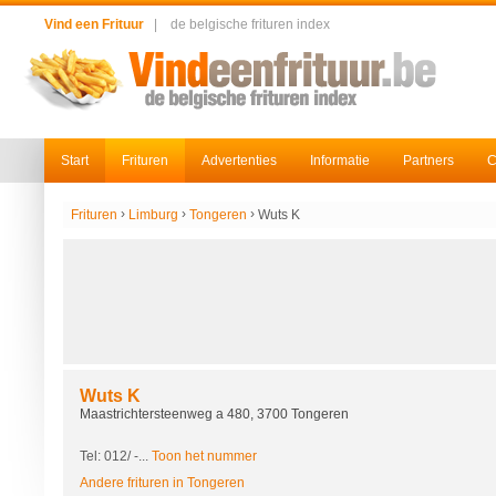
Vind een Frituur
|
de belgische frituren index
Start
Frituren
Advertenties
Informatie
Partners
C
›
›
›
Frituren
Limburg
Tongeren
Wuts K
Wuts K
Maastrichtersteenweg a 480, 3700 Tongeren
Tel: 012/
-...
Toon het nummer
Andere frituren in Tongeren