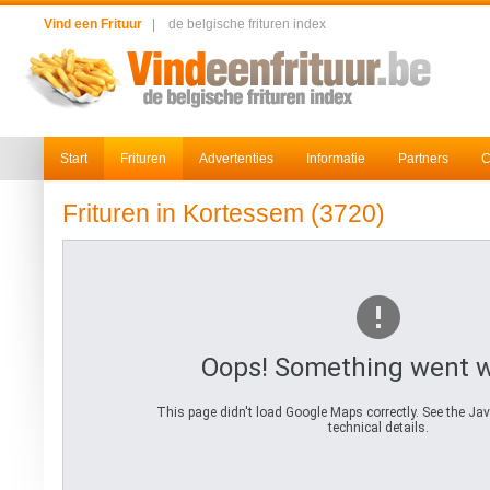
Vind een Frituur
|
de belgische frituren index
Start
Frituren
Advertenties
Informatie
Partners
C
Frituren in Kortessem (3720)
Oops! Something went 
This page didn't load Google Maps correctly. See the Jav
technical details.