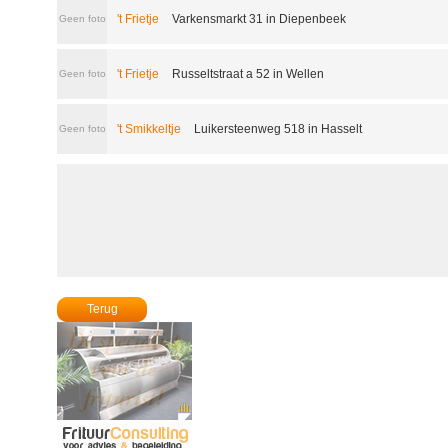
't Frietje
Varkensmarkt 31 in Diepenbeek
Geen foto
't Frietje
Russeltstraat a 52 in Wellen
Geen foto
't Smikkeltje
Luikersteenweg 518 in Hasselt
Geen foto
Terug