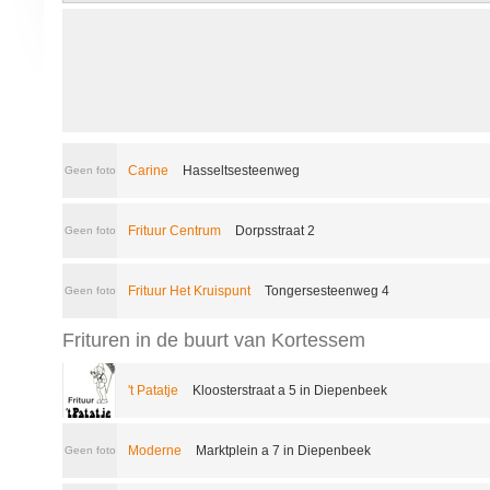
Carine
Hasseltsesteenweg
Geen foto
Frituur Centrum
Dorpsstraat 2
Geen foto
Frituur Het Kruispunt
Tongersesteenweg 4
Geen foto
Frituren in de buurt van Kortessem
't Patatje
Kloosterstraat a 5 in Diepenbeek
Moderne
Marktplein a 7 in Diepenbeek
Geen foto