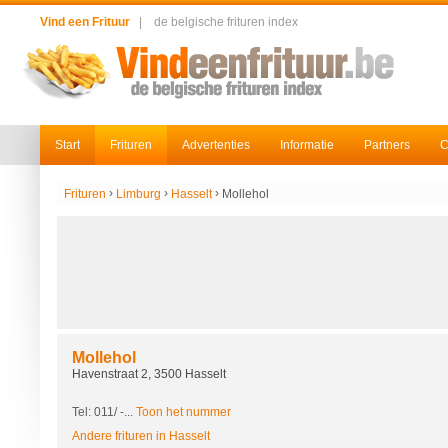
Vind een Frituur
|
de belgische frituren index
Start
Frituren
Advertenties
Informatie
Partners
C
›
›
›
Frituren
Limburg
Hasselt
Mollehol
Mollehol
Havenstraat 2, 3500 Hasselt
Tel: 011/
-...
Toon het nummer
Andere frituren in Hasselt