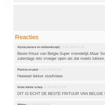
Reacties
Alysia,tamara en stefano&sup2;
17-04-2009 22:00
Beste frituur van Belgie.Super vriendelijk.Maar S
zaterdags iets vroeger open als dat moets lukken
Patricia en paul
14-08-2008 22:00
Heeeeel lekker stoofvlees
Grote kleine schep
19-10-2006 22:00
DIT IS ECHT DE BESTE FRITUUR VAN BELGIE !!!!
Whitey
04-10-2006 22:00