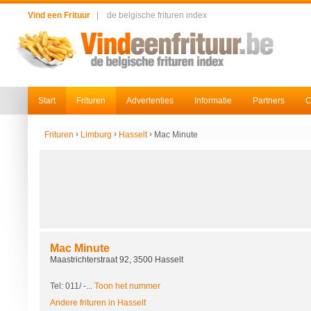
Vind een Frituur
|
de belgische frituren index
Start
Frituren
Advertenties
Informatie
Partners
C
›
›
›
Frituren
Limburg
Hasselt
Mac Minute
Mac Minute
Maastrichterstraat 92, 3500 Hasselt
Tel: 011/
-...
Toon het nummer
Andere frituren in Hasselt