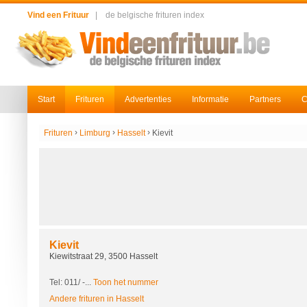
Vind een Frituur
|
de belgische frituren index
Start
Frituren
Advertenties
Informatie
Partners
C
›
›
›
Frituren
Limburg
Hasselt
Kievit
Kievit
Kiewitstraat 29, 3500 Hasselt
Tel: 011/
-...
Toon het nummer
Andere frituren in Hasselt