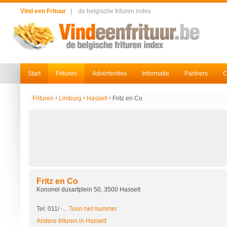
Vind een Frituur
|
de belgische frituren index
Start
Frituren
Advertenties
Informatie
Partners
C
›
›
›
Frituren
Limburg
Hasselt
Fritz en Co
Fritz en Co
Kononel dusartplein 50, 3500 Hasselt
Tel: 011/
-...
Toon het nummer
Andere frituren in Hasselt