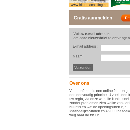
Gratis aanmelden
Vul uw e-mail adres in
om onze nieuwsbrief te ontvangen
E-mail address:
Naam:
Over ons
Vindeenfrituur is een online frituren gi
een eenvoudig principe. U zoekt een fr
uw regio, via onze website kunt u snel
zonder problemen zien welke zaak er 
buurt is en wat de openingsuren zijn.
Maandelijks vinden zo 45.000 bezoek
weg naar de frituur.