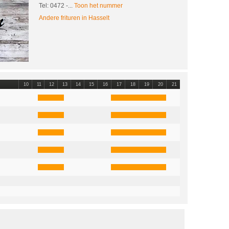
Tel: 0472
-...
Toon het nummer
Andere frituren in Hasselt
10
11
12
13
14
15
16
17
18
19
20
21