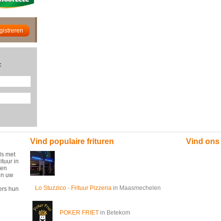
:
Vind populaire frituren
Vind ons
ds met
ituur in
 en
in uw
Lo Stuzzico - Frituur Pizzeria
in Maasmechelen
ers hun
POKER FRIET
in Betekom