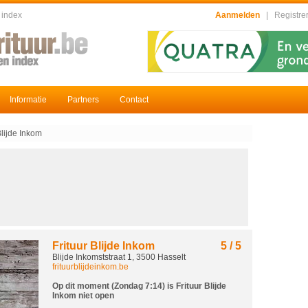
 index
Aanmelden
|
Registre
Informatie
Partners
Contact
Blijde Inkom
Frituur Blijde Inkom
5
/ 5
Blijde Inkomststraat 1, 3500 Hasselt
frituurblijdeinkom.be
Op dit moment (Zondag 7:14) is Frituur Blijde
Inkom niet open