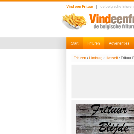
Vind een Frituur
|
de belgische frituren
Start
Frituren
Advertenties
›
›
›
Frituren
Limburg
Hasselt
Frituur 