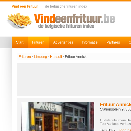
Vind een Frituur
|
de belgische frituren index
Start
Frituren
Advertenties
Informatie
Partners
C
›
›
›
Frituren
Limburg
Hasselt
Frituur Annick
Frituur Annic
Stationsplein 9, 35
Oudste frituur van Has
Test Aankoop verkozen
Tel: 011/
-...
Toon h