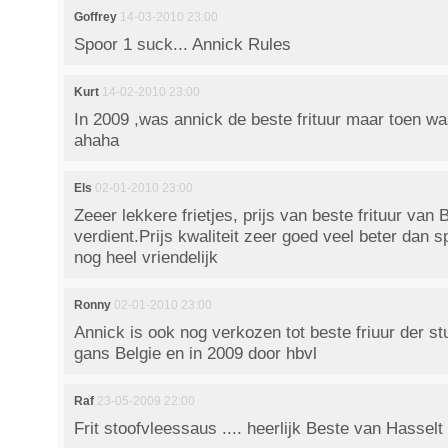
Goffrey
14-03-2010 23:00
Spoor 1 suck... Annick Rules
Kurt
14-02-2010 23:00
In 2009 ,was annick de beste frituur maar toen wa
ahaha
Els
02-01-2010 23:00
Zeeer lekkere frietjes, prijs van beste frituur van 
verdient.Prijs kwaliteit zeer goed veel beter dan 
nog heel vriendelijk
Ronny
02-01-2010 23:00
Annick is ook nog verkozen tot beste friuur der s
gans Belgie en in 2009 door hbvl
Raf
23-05-2009 22:00
Frit stoofvleessaus .... heerlijk Beste van Hassel