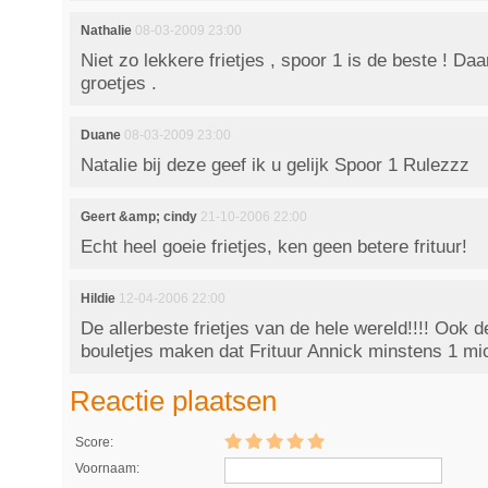
Nathalie
08-03-2009 23:00
Niet zo lekkere frietjes , spoor 1 is de beste ! Da
groetjes .
Duane
08-03-2009 23:00
Natalie bij deze geef ik u gelijk Spoor 1 Rulezzz
Geert &amp; cindy
21-10-2006 22:00
Echt heel goeie frietjes, ken geen betere frituur!
Hildie
12-04-2006 22:00
De allerbeste frietjes van de hele wereld!!!! Ook
bouletjes maken dat Frituur Annick minstens 1 mich
Reactie plaatsen
Score:
Voornaam: