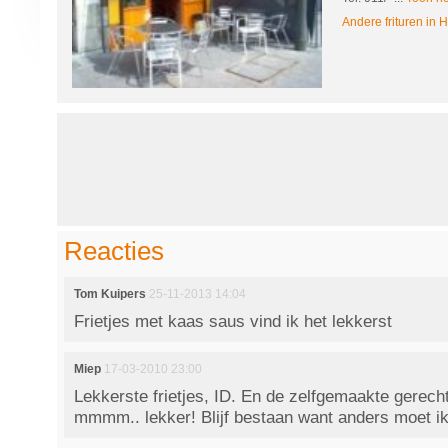
Andere frituren in 
Reacties
Tom Kuipers
25-11-2013 14:04
Frietjes met kaas saus vind ik het lekkerst
Miep
17-03-2010 23:00
Lekkerste frietjes, ID. En de zelfgemaakte gerecht
mmmm.. lekker! Blijf bestaan want anders moet ik 