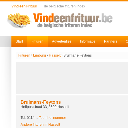
Vind een Frituur
|
de belgische frituren index
Start
Frituren
Advertenties
Informatie
Partners
C
›
›
›
Frituren
Limburg
Hasselt
Brulmans-Feytons
Brulmans-Feytons
Helipoststraat 33, 3500 Hasselt
Tel: 011/
-...
Toon het nummer
Andere frituren in Hasselt