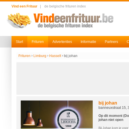
Vind een Frituur
|
de belgische frituren index
Start
Frituren
Advertenties
Informatie
Partners
C
›
›
›
Frituren
Limburg
Hasselt
bij johan
bij johan
banneuxstraat 15, 
Op dit moment (Don
johan niet open
Bij Johan kom je voor 