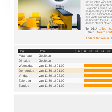
om de liefde voor het 
huisbereide gerechten
Belgische keuken. Ve
hespenrolletjes, kalf
passeert allemaal de
hun vaste waarden al
de heerlijke frietjes. E
Johan” eten? Lekker 
Tel: 011/
-...
Toon h
Email: ...
Neem cont
Andere frituren in 
Dag
Uren
10
11
12
13
14
15
Maandag
Gesloten
Dinsdag
Gesloten
Woensdag
van 11:30 tot 21:00
Donderdag
van 11:30 tot 21:00
Vrijdag
van 11:30 tot 22:00
Zaterdag
van 11:30 tot 21:00
Zondag
van 11:30 tot 21:00